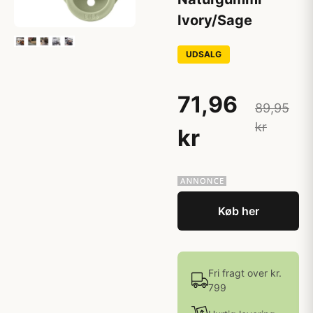
Ivory/Sage
UDSALG
71,96
89,95
kr
kr
Køb her
Fri fragt over kr.
799