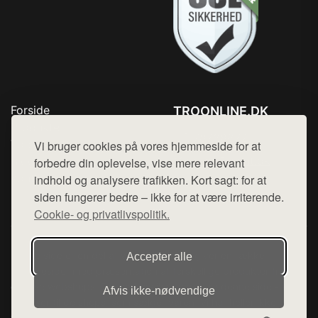
Forside
TROONLINE.DK
Produkter
Tlf. 78768672
Top Rabatter
Vi bruger cookies på vores hjemmeside for at
Mail:
hej@want.dk
Blog
forbedre din oplevelse, vise mere relevant
Kontakt
indhold og analysere trafikken. Kort sagt: for at
Cookie- og privatlivspolitik
siden fungerer bedre – ikke for at være irriterende.
Cookie- og privatlivspolitik.
Denne side er en del af want.dk, der udgiver en række
Accepter alle
hjemmesider med præsentation af forskellige produkter fra
diverse webshops. Der sælges ikke varer fra denne side - vi
Afvis ikke‑nødvendige
henviser til de shops, som sælger varen. Vi har heller ikke
varerne på lager.