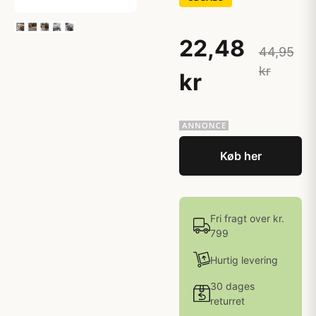
22,48
44,95
kr
kr
Køb her
Fri fragt over kr.
799
Hurtig levering
30 dages
returret