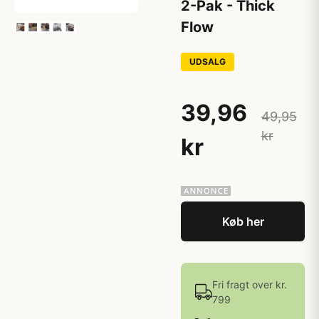
2-Pak - Thick
Flow
UDSALG
39,96
49,95
kr
kr
Køb her
Fri fragt over kr.
799