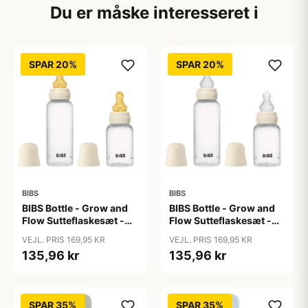
Du er måske interesseret i
SPAR 20%
SPAR 20%
BIBS
BIBS
BIBS Bottle - Grow and
BIBS Bottle - Grow and
Flow Sutteflaskesæt -
Flow Sutteflaskesæt -
Plastik -
Plastik - Silikone/Rund -
VEJL. PRIS 169,95 KR
VEJL. PRIS 169,95 KR
Naturgummi/Rund -
150ml/270ml - 2-Pak -
135,96 kr
135,96 kr
150ml/270ml - 2-Pak -
Ivory
Ivory
SPAR 35%
SPAR 35%