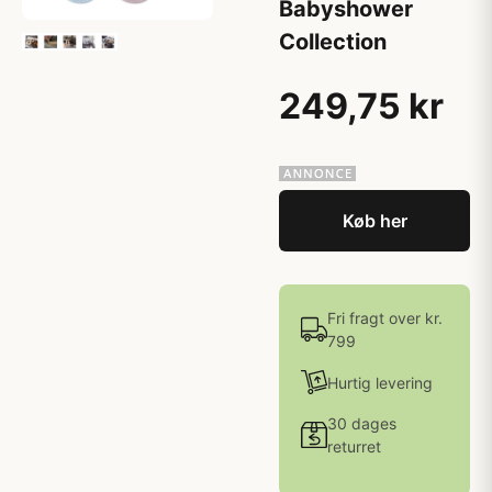
Babyshower
Collection
249,75 kr
Køb her
Fri fragt over kr.
799
Hurtig levering
30 dages
returret