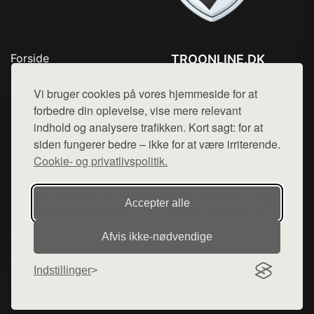
Forside
TROONLINE.DK
Produkter
Tlf. 78768672
Top Rabatter
Vi bruger cookies på vores hjemmeside for at
Mail:
hej@want.dk
Blog
forbedre din oplevelse, vise mere relevant
Kontakt
indhold og analysere trafikken. Kort sagt: for at
Cookie- og privatlivspolitik
siden fungerer bedre – ikke for at være irriterende.
Cookie- og privatlivspolitik.
Denne side er en del af want.dk, der udgiver en række
Accepter alle
hjemmesider med præsentation af forskellige produkter fra
diverse webshops. Der sælges ikke varer fra denne side - vi
Afvis ikke‑nødvendige
henviser til de shops, som sælger varen. Vi har heller ikke
varerne på lager.
Indstillinger
© 2026 troonline.dk. Alle rettigheder forbeholdes.