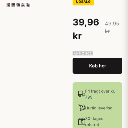
UDSALG
39,96
49,95
kr
kr
Køb her
Fri fragt over kr.
799
Hurtig levering
30 dages
returret