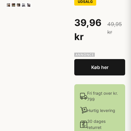
UDSALG
39,96
49,95
kr
kr
Køb her
Fri fragt over kr.
799
Hurtig levering
30 dages
returret