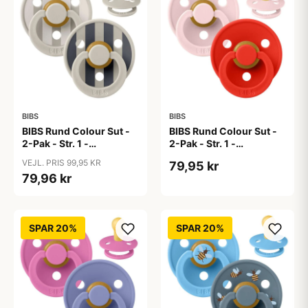
BIBS
BIBS
BIBS Rund Colour Sut -
BIBS Rund Colour Sut -
2-Pak - Str. 1 -
2-Pak - Str. 1 -
Naturgummi - Block
Naturgummi -
VEJL. PRIS 99,95 KR
79,95 kr
Studio - Sand Mix
Blossom/Candy Apple
79,96 kr
SPAR 20%
SPAR 20%