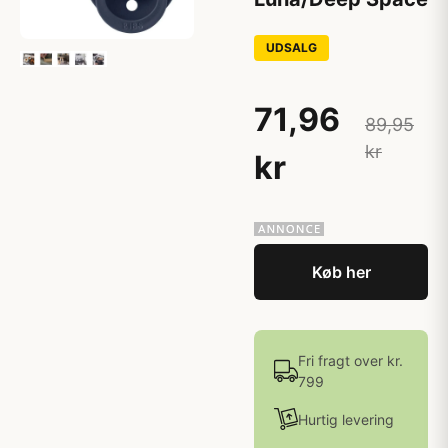
UDSALG
71,96
89,95
kr
kr
Køb her
Fri fragt over kr.
799
Hurtig levering