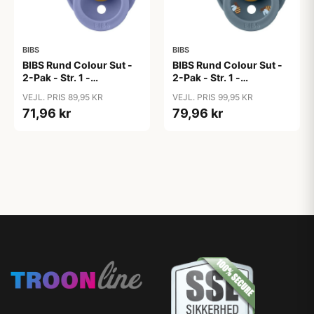
BIBS
BIBS
BIBS Rund Colour Sut -
BIBS Rund Colour Sut -
2-Pak - Str. 1 -
2-Pak - Str. 1 -
Naturgummi -
Naturgummi -
VEJL. PRIS 89,95 KR
VEJL. PRIS 99,95 KR
Bubblegum/Peri
Bumblebee Studio -
71,96 kr
79,96 kr
Breeze Mix