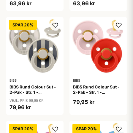
63,96 kr
63,96 kr
SPAR 20%
BIBS
BIBS
BIBS Rund Colour Sut -
BIBS Rund Colour Sut -
2-Pak - Str. 1 -
2-Pak - Str. 1 -
Naturgummi - Block
Naturgummi -
VEJL. PRIS 99,95 KR
79,95 kr
Studio - Sand Mix
Blossom/Candy Apple
79,96 kr
SPAR 20%
SPAR 20%