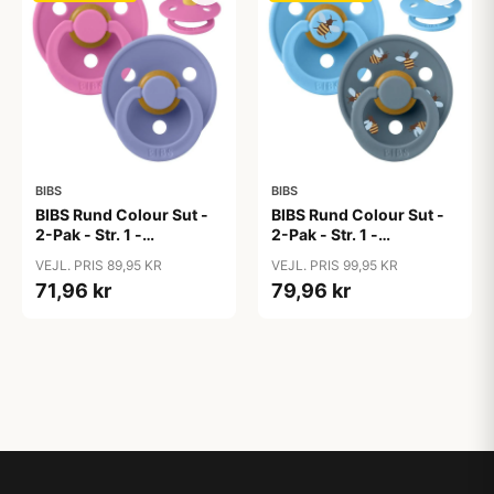
BIBS
BIBS
BIBS Rund Colour Sut -
BIBS Rund Colour Sut -
2-Pak - Str. 1 -
2-Pak - Str. 1 -
Naturgummi -
Naturgummi -
VEJL. PRIS 89,95 KR
VEJL. PRIS 99,95 KR
Bubblegum/Peri
Bumblebee Studio -
71,96 kr
79,96 kr
Breeze Mix