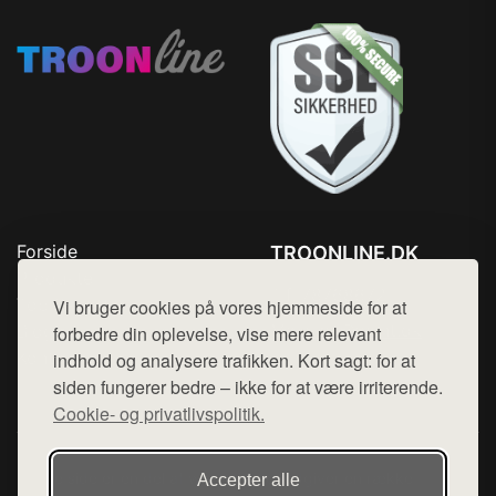
Forside
TROONLINE.DK
Produkter
Tlf. 78768672
Top Rabatter
Vi bruger cookies på vores hjemmeside for at
Mail:
hej@want.dk
Blog
forbedre din oplevelse, vise mere relevant
Kontakt
indhold og analysere trafikken. Kort sagt: for at
Cookie- og privatlivspolitik
siden fungerer bedre – ikke for at være irriterende.
Cookie- og privatlivspolitik.
Denne side er en del af want.dk, der udgiver en række
Accepter alle