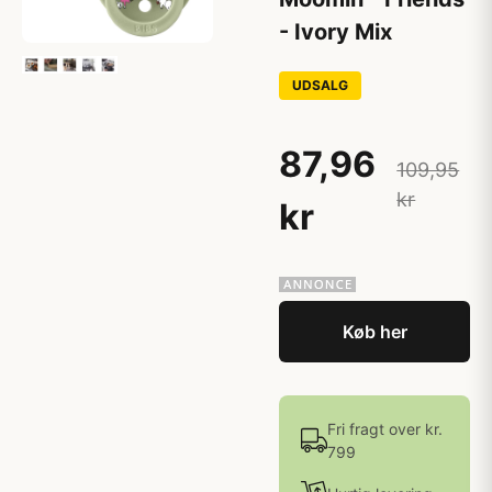
- Ivory Mix
UDSALG
87,96
109,95
kr
kr
Køb her
Fri fragt over kr.
799