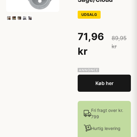
UDSALG
71,96
89,95
kr
kr
Køb her
Fri fragt over kr.
799
Hurtig levering