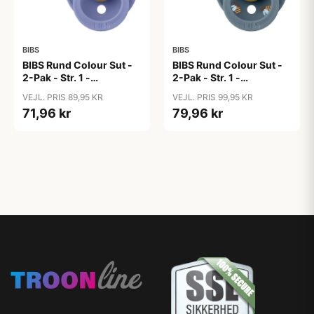
BIBS
BIBS
BIBS Rund Colour Sut -
BIBS Rund Colour Sut -
2-Pak - Str. 1 -
2-Pak - Str. 1 -
Naturgummi -
Naturgummi -
VEJL. PRIS 89,95 KR
VEJL. PRIS 99,95 KR
Bubblegum/Peri
Bumblebee Studio -
71,96 kr
79,96 kr
Breeze Mix