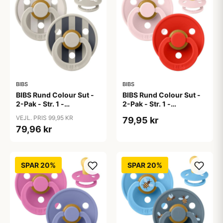
BIBS
BIBS
BIBS Rund Colour Sut -
BIBS Rund Colour Sut -
2-Pak - Str. 1 -
2-Pak - Str. 1 -
Naturgummi - Block
Naturgummi -
VEJL. PRIS 99,95 KR
79,95 kr
Studio - Sand Mix
Blossom/Candy Apple
79,96 kr
SPAR 20%
SPAR 20%