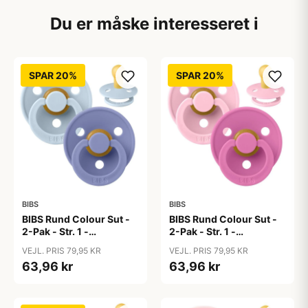
Du er måske interesseret i
SPAR 20%
SPAR 20%
BIBS
BIBS
BIBS Rund Colour Sut -
BIBS Rund Colour Sut -
2-Pak - Str. 1 -
2-Pak - Str. 1 -
Naturgummi - Baby
Naturgummi - Baby
VEJL. PRIS 79,95 KR
VEJL. PRIS 79,95 KR
Blue/Peri
Pink/Bubblegum
63,96 kr
63,96 kr