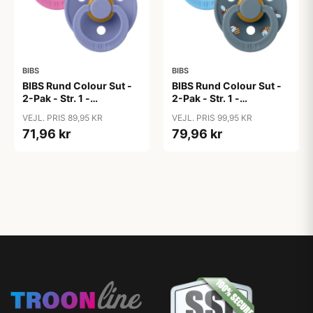
BIBS
BIBS
BIBS Rund Colour Sut -
BIBS Rund Colour Sut -
2-Pak - Str. 1 -
2-Pak - Str. 1 -
Naturgummi -
Naturgummi -
VEJL. PRIS 89,95 KR
VEJL. PRIS 99,95 KR
Bubblegum/Peri
Bumblebee Studio -
71,96 kr
79,96 kr
Breeze Mix