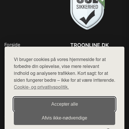
Forside
TROONLINE.DK
Produkter
Tlf. 78768672
Top Rabatter
Vi bruger cookies på vores hjemmeside for at
Mail:
hej@want.dk
Blog
forbedre din oplevelse, vise mere relevant
Kontakt
indhold og analysere trafikken. Kort sagt: for at
Cookie- og privatlivspolitik
siden fungerer bedre – ikke for at være irriterende.
Cookie- og privatlivspolitik.
Denne side er en del af want.dk, der udgiver en række
Accepter alle
hjemmesider med præsentation af forskellige produkter fra
diverse webshops. Der sælges ikke varer fra denne side - vi
Afvis ikke‑nødvendige
henviser til de shops, som sælger varen. Vi har heller ikke
varerne på lager.