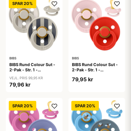
SPAR 20%
BIBS
BIBS
BIBS Rund Colour Sut -
BIBS Rund Colour Sut -
2-Pak - Str. 1 -
2-Pak - Str. 1 -
Naturgummi - Block
Naturgummi -
VEJL. PRIS 99,95 KR
79,95 kr
Studio - Sand Mix
Blossom/Candy Apple
79,96 kr
SPAR 20%
SPAR 20%