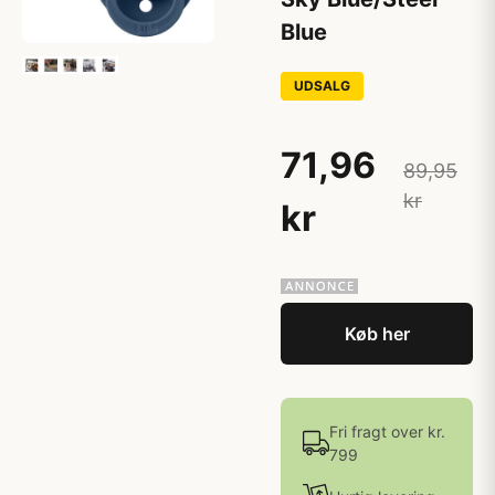
Blue
UDSALG
71,96
89,95
kr
kr
Køb her
Fri fragt over kr.
799