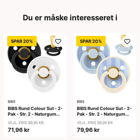
Du er måske interesseret i
SPAR 20%
SPAR 20%
BIBS
BIBS
BIBS Rund Colour Sut - 2-
BIBS Rund Colour Sut - 2-
Pak - Str. 2 - Naturgummi
Pak - Str. 2 - Naturgummi
- Black/White
- Block Studio - Baby
VEJL. PRIS 89,95 KR
VEJL. PRIS 99,95 KR
Blue/Dusty Blue Mix
71,96 kr
79,96 kr