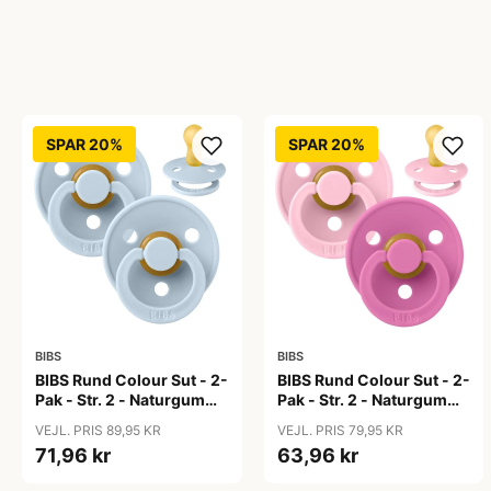
SPAR 20%
SPAR 20%
BIBS
BIBS
BIBS Rund Colour Sut - 2-
BIBS Rund Colour Sut - 2-
Pak - Str. 2 - Naturgummi
Pak - Str. 2 - Naturgummi
- Baby Blue/Baby Blue
- Baby Pink/Bubblegum
VEJL. PRIS 89,95 KR
VEJL. PRIS 79,95 KR
71,96 kr
63,96 kr