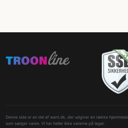
Denne side er en del af want.dk, der udgiver en række hjemmeside
som sælger varen. Vi har heller ikke varerne på lager.