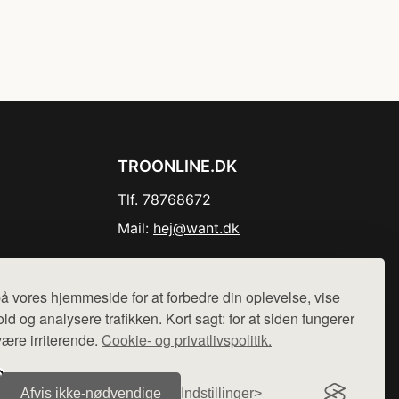
TROONLINE.DK
Tlf. 78768672
Mail:
hej@want.dk
Cookie- og privatlivspolitik
å vores hjemmeside for at forbedre din oplevelse, vise
ld og analysere trafikken. Kort sagt: for at siden fungerer
være irriterende.
Cookie- og privatlivspolitik.
r sælges ikke varer fra denne side - vi henviser til de shops,
Afvis ikke‑nødvendige
Indstillinger