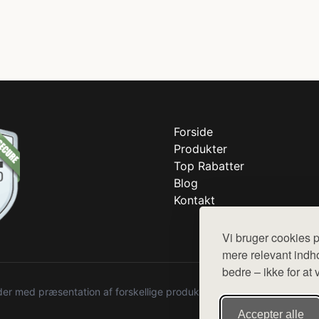
Forside
Produkter
Top Rabatter
Blog
Kontakt
Vi bruger cookies p
mere relevant indho
bedre – ikke for at 
r med præsentation af forskellige produkter fra diverse webshops. De
Accepter alle