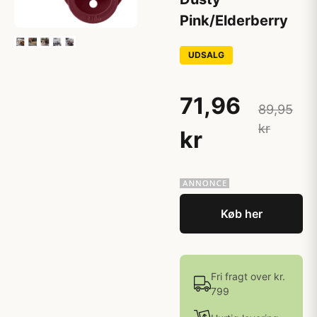
Pink/Elderberry
UDSALG
71,96
89,95
kr
kr
Køb her
Fri fragt over kr.
799