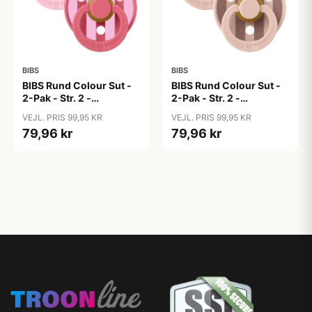
BIBS
BIBS
BIBS Rund Colour Sut -
BIBS Rund Colour Sut -
2-Pak - Str. 2 -
2-Pak - Str. 2 -
Naturgummi - Block
Naturgummi - Block
VEJL. PRIS 99,95 KR
VEJL. PRIS 99,95 KR
Studio - Baby Pink/Coral
Studio - Blush Mix
79,96 kr
79,96 kr
Mix