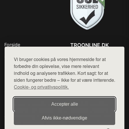
Forside
TROONLINE.DK
Produkter
Tlf. 78768672
Top Rabatter
Vi bruger cookies på vores hjemmeside for at
Mail:
hej@want.dk
Blog
forbedre din oplevelse, vise mere relevant
Kontakt
indhold og analysere trafikken. Kort sagt: for at
Cookie- og privatlivspolitik
siden fungerer bedre – ikke for at være irriterende.
Cookie- og privatlivspolitik.
Denne side er en del af want.dk, der udgiver en række
Accepter alle
hjemmesider med præsentation af forskellige produkter fra
diverse webshops. Der sælges ikke varer fra denne side - vi
Afvis ikke‑nødvendige
henviser til de shops, som sælger varen. Vi har heller ikke
varerne på lager.