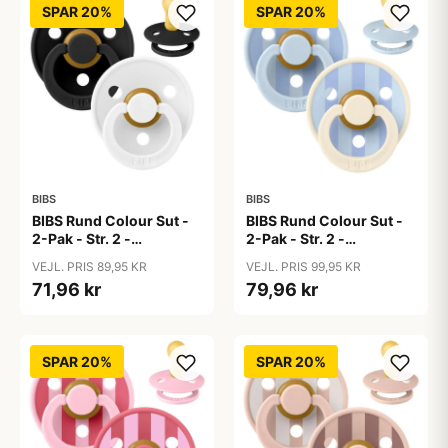
SPAR 20%
SPAR 20%
BIBS
BIBS
BIBS Rund Colour Sut -
BIBS Rund Colour Sut -
2-Pak - Str. 2 -
2-Pak - Str. 2 -
Naturgummi -
Naturgummi - Block
VEJL. PRIS 89,95 KR
VEJL. PRIS 99,95 KR
Black/White
Studio - Baby Blue/Dusty
71,96 kr
79,96 kr
Blue Mix
SPAR 20%
SPAR 20%