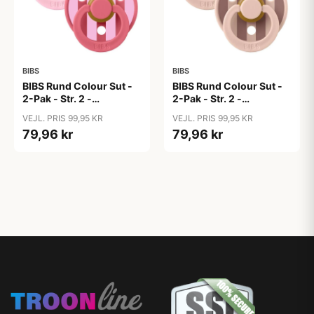
BIBS
BIBS
BIBS Rund Colour Sut -
BIBS Rund Colour Sut -
2-Pak - Str. 2 -
2-Pak - Str. 2 -
Naturgummi - Block
Naturgummi - Block
VEJL. PRIS 99,95 KR
VEJL. PRIS 99,95 KR
Studio - Baby Pink/Coral
Studio - Blush Mix
79,96 kr
79,96 kr
Mix