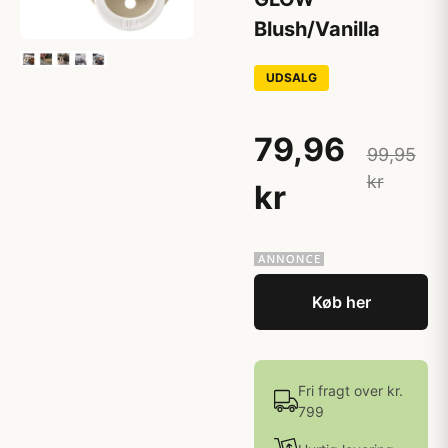
Blush/Vanilla
UDSALG
79,96
99,95
kr
kr
Køb her
Fri fragt over kr.
799