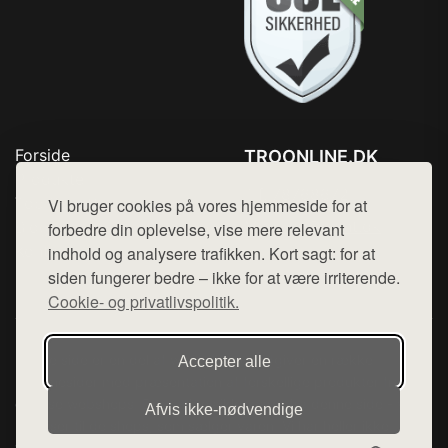
Forside
TROONLINE.DK
Produkter
Tlf. 78768672
Top Rabatter
Vi bruger cookies på vores hjemmeside for at
Mail:
hej@want.dk
Blog
forbedre din oplevelse, vise mere relevant
Kontakt
indhold og analysere trafikken. Kort sagt: for at
Cookie- og privatlivspolitik
siden fungerer bedre – ikke for at være irriterende.
Cookie- og privatlivspolitik.
Denne side er en del af want.dk, der udgiver en række
Accepter alle
hjemmesider med præsentation af forskellige produkter fra
diverse webshops. Der sælges ikke varer fra denne side - vi
Afvis ikke‑nødvendige
henviser til de shops, som sælger varen. Vi har heller ikke
varerne på lager.