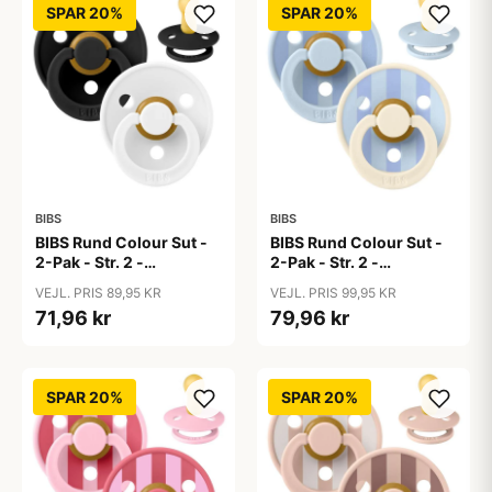
SPAR 20%
SPAR 20%
BIBS
BIBS
BIBS Rund Colour Sut -
BIBS Rund Colour Sut -
2-Pak - Str. 2 -
2-Pak - Str. 2 -
Naturgummi -
Naturgummi - Block
VEJL. PRIS 89,95 KR
VEJL. PRIS 99,95 KR
Black/White
Studio - Baby Blue/Dusty
71,96 kr
79,96 kr
Blue Mix
SPAR 20%
SPAR 20%