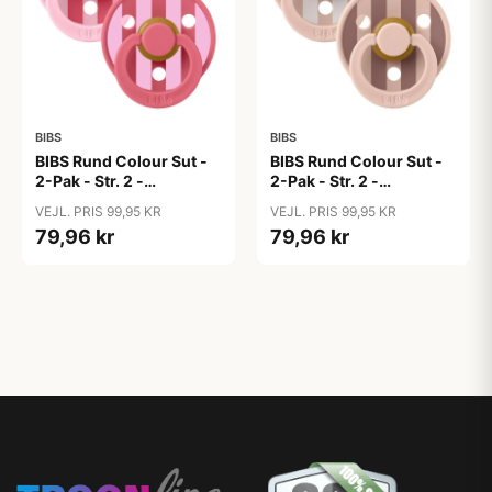
BIBS
BIBS
BIBS Rund Colour Sut -
BIBS Rund Colour Sut -
2-Pak - Str. 2 -
2-Pak - Str. 2 -
Naturgummi - Block
Naturgummi - Block
VEJL. PRIS 99,95 KR
VEJL. PRIS 99,95 KR
Studio - Baby Pink/Coral
Studio - Blush Mix
79,96 kr
79,96 kr
Mix