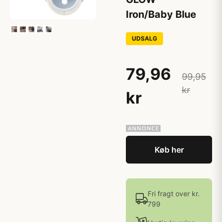
Iron/Baby Blue
UDSALG
79,96
99,95
kr
kr
Køb her
Fri fragt over kr.
799