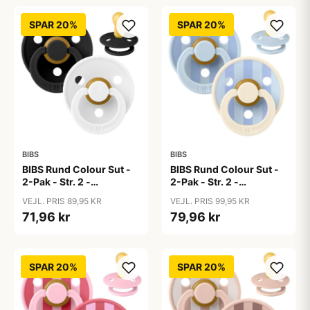
SPAR 20%
SPAR 20%
BIBS
BIBS
BIBS Rund Colour Sut -
BIBS Rund Colour Sut -
2-Pak - Str. 2 -
2-Pak - Str. 2 -
Naturgummi -
Naturgummi - Block
VEJL. PRIS 89,95 KR
VEJL. PRIS 99,95 KR
Black/White
Studio - Baby Blue/Dusty
71,96 kr
79,96 kr
Blue Mix
SPAR 20%
SPAR 20%