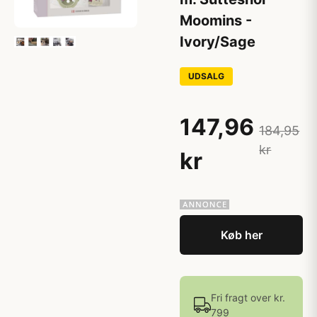
Moomins -
Ivory/Sage
UDSALG
147,96
184,95
kr
kr
Køb her
Fri fragt over kr.
799