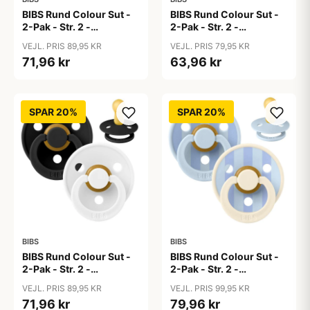
BIBS Rund Colour Sut -
BIBS Rund Colour Sut -
2-Pak - Str. 2 -
2-Pak - Str. 2 -
Naturgummi - Baby
Naturgummi - Baby
VEJL. PRIS 89,95 KR
VEJL. PRIS 79,95 KR
Blue/Baby Blue
Pink/Bubblegum
71,96 kr
63,96 kr
SPAR 20%
SPAR 20%
BIBS
BIBS
BIBS Rund Colour Sut -
BIBS Rund Colour Sut -
2-Pak - Str. 2 -
2-Pak - Str. 2 -
Naturgummi -
Naturgummi - Block
VEJL. PRIS 89,95 KR
VEJL. PRIS 99,95 KR
Black/White
Studio - Baby Blue/Dusty
71,96 kr
79,96 kr
Blue Mix