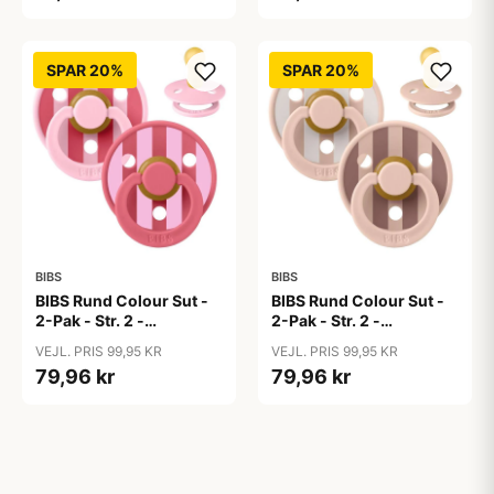
SPAR 20%
SPAR 20%
BIBS
BIBS
BIBS Rund Colour Sut -
BIBS Rund Colour Sut -
2-Pak - Str. 2 -
2-Pak - Str. 2 -
Naturgummi - Block
Naturgummi - Block
VEJL. PRIS 99,95 KR
VEJL. PRIS 99,95 KR
Studio - Baby Pink/Coral
Studio - Blush Mix
79,96 kr
79,96 kr
Mix