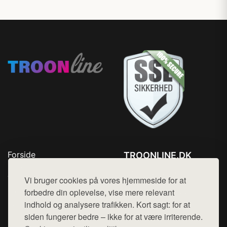
Forside
TROONLINE.DK
Produkter
Tlf. 78768672
Top Rabatter
Vi bruger cookies på vores hjemmeside for at
Mail:
hej@want.dk
Blog
forbedre din oplevelse, vise mere relevant
Kontakt
indhold og analysere trafikken. Kort sagt: for at
Cookie- og privatlivspolitik
siden fungerer bedre – ikke for at være irriterende.