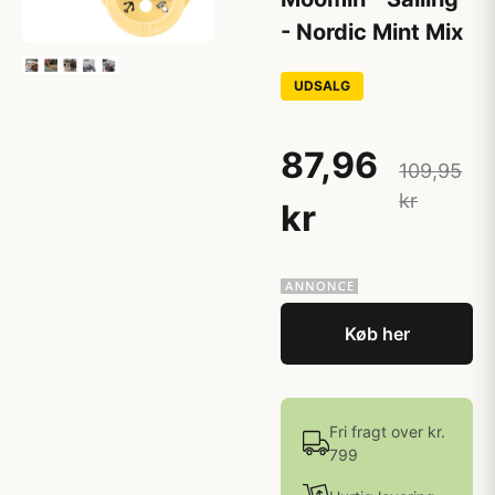
- Nordic Mint Mix
UDSALG
87,96
109,95
kr
kr
Køb her
Fri fragt over kr.
799