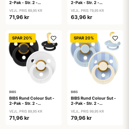
2-Pak - Str. 2 -
2-Pak - Str. 2 -
Naturgummi - Baby
Naturgummi - Baby
VEJL. PRIS 89,95 KR
VEJL. PRIS 79,95 KR
Blue/Baby Blue
Pink/Bubblegum
71,96 kr
63,96 kr
SPAR 20%
SPAR 20%
BIBS
BIBS
BIBS Rund Colour Sut -
BIBS Rund Colour Sut -
2-Pak - Str. 2 -
2-Pak - Str. 2 -
Naturgummi -
Naturgummi - Block
VEJL. PRIS 89,95 KR
VEJL. PRIS 99,95 KR
Black/White
Studio - Baby Blue/Dusty
71,96 kr
79,96 kr
Blue Mix