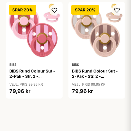
SPAR 20%
SPAR 20%
BIBS
BIBS
BIBS Rund Colour Sut -
BIBS Rund Colour Sut -
2-Pak - Str. 2 -
2-Pak - Str. 2 -
Naturgummi - Block
Naturgummi - Block
VEJL. PRIS 99,95 KR
VEJL. PRIS 99,95 KR
Studio - Baby Pink/Coral
Studio - Blush Mix
79,96 kr
79,96 kr
Mix