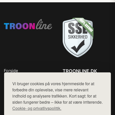
Forside
TROONLINE.DK
Produkter
Tlf. 78768672
Top Rabatter
Vi bruger cookies på vores hjemmeside for at
Mail:
hej@want.dk
Blog
forbedre din oplevelse, vise mere relevant
Kontakt
indhold og analysere trafikken. Kort sagt: for at
Cookie- og privatlivspolitik
siden fungerer bedre – ikke for at være irriterende.
Cookie- og privatlivspolitik.