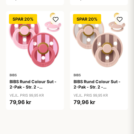
SPAR 20%
SPAR 20%
BIBS
BIBS
BIBS Rund Colour Sut -
BIBS Rund Colour Sut -
2-Pak - Str. 2 -
2-Pak - Str. 2 -
Naturgummi - Block
Naturgummi - Block
VEJL. PRIS 99,95 KR
VEJL. PRIS 99,95 KR
Studio - Baby Pink/Coral
Studio - Blush Mix
79,96 kr
79,96 kr
Mix