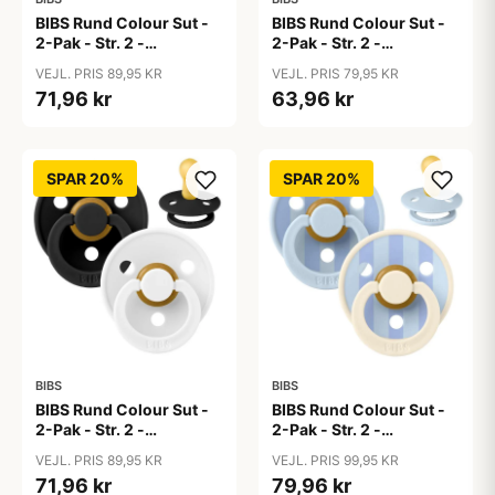
BIBS Rund Colour Sut -
BIBS Rund Colour Sut -
2-Pak - Str. 2 -
2-Pak - Str. 2 -
Naturgummi - Baby
Naturgummi - Baby
VEJL. PRIS 89,95 KR
VEJL. PRIS 79,95 KR
Blue/Baby Blue
Pink/Bubblegum
71,96 kr
63,96 kr
SPAR 20%
SPAR 20%
BIBS
BIBS
BIBS Rund Colour Sut -
BIBS Rund Colour Sut -
2-Pak - Str. 2 -
2-Pak - Str. 2 -
Naturgummi -
Naturgummi - Block
VEJL. PRIS 89,95 KR
VEJL. PRIS 99,95 KR
Black/White
Studio - Baby Blue/Dusty
71,96 kr
79,96 kr
Blue Mix