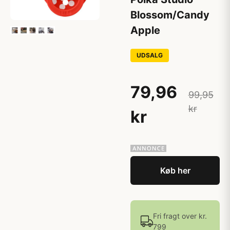
Blossom/Candy
Apple
UDSALG
79,96
99,95
kr
kr
Køb her
Fri fragt over kr.
799