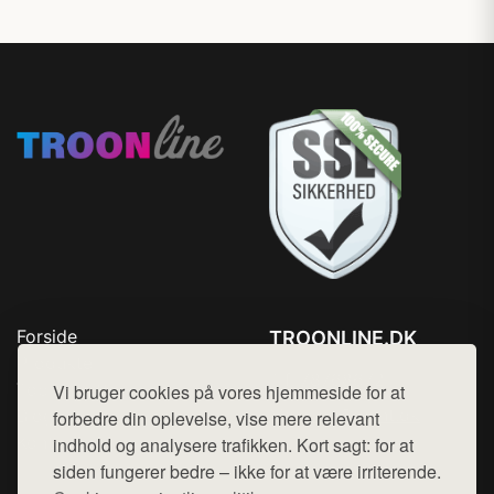
Forside
TROONLINE.DK
Produkter
Tlf. 78768672
Top Rabatter
Vi bruger cookies på vores hjemmeside for at
Mail:
hej@want.dk
Blog
forbedre din oplevelse, vise mere relevant
Kontakt
indhold og analysere trafikken. Kort sagt: for at
Cookie- og privatlivspolitik
siden fungerer bedre – ikke for at være irriterende.