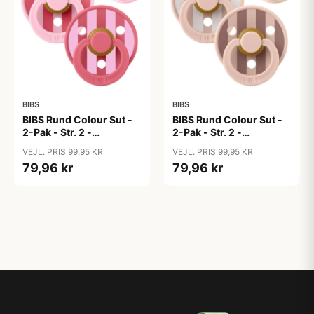
BIBS
BIBS
BIBS Rund Colour Sut -
BIBS Rund Colour Sut -
2-Pak - Str. 2 -
2-Pak - Str. 2 -
Naturgummi - Block
Naturgummi - Block
VEJL. PRIS 99,95 KR
VEJL. PRIS 99,95 KR
Studio - Baby Pink/Coral
Studio - Blush Mix
79,96 kr
79,96 kr
Mix