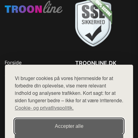
Forside
TROONLINE.DK
Produkter
Tlf. 78768672
Top Rabatter
Vi bruger cookies på vores hjemmeside for at
Mail:
hej@want.dk
Blog
forbedre din oplevelse, vise mere relevant
Kontakt
indhold og analysere trafikken. Kort sagt: for at
Cookie- og privatlivspolitik
siden fungerer bedre – ikke for at være irriterende.
Cookie- og privatlivspolitik.
Denne side er en del af want.dk, der udgiver en række
Accepter alle
hjemmesider med præsentation af forskellige produkter fra