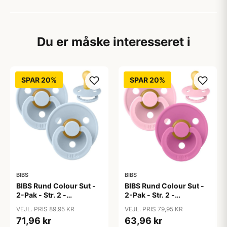
Du er måske interesseret i
SPAR 20%
SPAR 20%
BIBS
BIBS
BIBS Rund Colour Sut -
BIBS Rund Colour Sut -
2-Pak - Str. 2 -
2-Pak - Str. 2 -
Naturgummi - Baby
Naturgummi - Baby
VEJL. PRIS 89,95 KR
VEJL. PRIS 79,95 KR
Blue/Baby Blue
Pink/Bubblegum
71,96 kr
63,96 kr