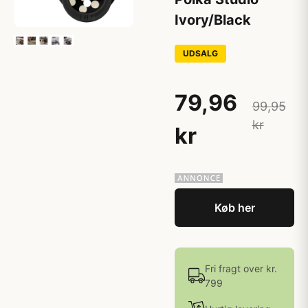
Ivory/Black
UDSALG
79,96
99,95
kr
kr
Køb her
Fri fragt over kr.
799