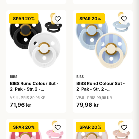
SPAR 20%
SPAR 20%
BIBS
BIBS
BIBS Rund Colour Sut -
BIBS Rund Colour Sut -
2-Pak - Str. 2 -
2-Pak - Str. 2 -
Naturgummi -
Naturgummi - Block
VEJL. PRIS 89,95 KR
VEJL. PRIS 99,95 KR
Black/White
Studio - Baby Blue/Dusty
71,96 kr
79,96 kr
Blue Mix
SPAR 20%
SPAR 20%