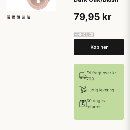
79,95 kr
Køb her
Fri fragt over kr.
799
Hurtig levering
30 dages
returret