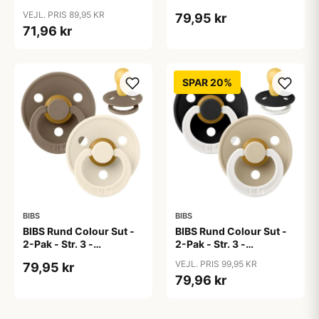
Naturgummi -
Naturgummi - Dark
VEJL. PRIS 89,95 KR
79,95 kr
Cloud/Black
Oak/Dark Oak
71,96 kr
SPAR 20%
BIBS
BIBS
BIBS Rund Colour Sut -
BIBS Rund Colour Sut -
2-Pak - Str. 3 -
2-Pak - Str. 3 -
Naturgummi - Dark
Naturgummi - GLOW -
VEJL. PRIS 99,95 KR
79,95 kr
Oak/Ivory
Black/Vanilla
79,96 kr