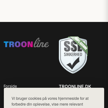
Forside
TROONLINE.DK
Produkter
Tlf. 78768672
Top Rabatter
Vi bruger cookies på vores hjemmeside for at
Mail:
hej@want.dk
Blog
forbedre din oplevelse, vise mere relevant