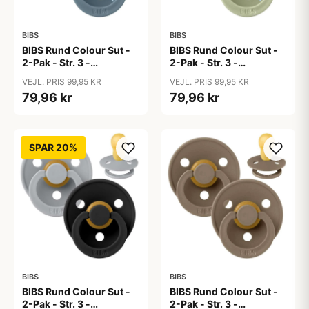
BIBS
BIBS
BIBS Rund Colour Sut -
BIBS Rund Colour Sut -
2-Pak - Str. 3 -
2-Pak - Str. 3 -
Naturgummi -
Naturgummi -
VEJL. PRIS 99,95 KR
VEJL. PRIS 99,95 KR
Bumblebee Studio -
Bumblebee Studio -
79,96 kr
79,96 kr
Breeze Mix
Mushroom Mix
SPAR 20%
BIBS
BIBS
BIBS Rund Colour Sut -
BIBS Rund Colour Sut -
2-Pak - Str. 3 -
2-Pak - Str. 3 -