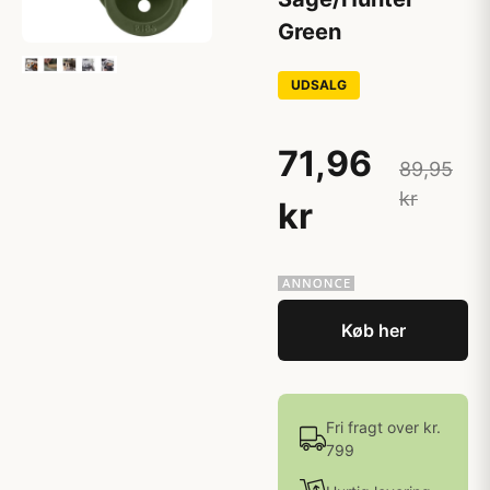
Green
UDSALG
71,96
89,95
kr
kr
Køb her
Fri fragt over kr.
799