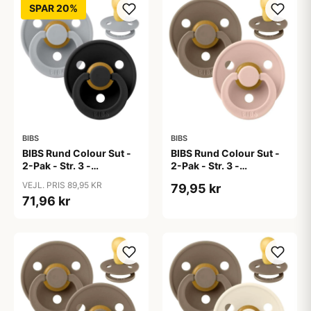
SPAR 20%
BIBS
BIBS
BIBS Rund Colour Sut -
BIBS Rund Colour Sut -
2-Pak - Str. 3 -
2-Pak - Str. 3 -
Naturgummi -
Naturgummi - Dark
VEJL. PRIS 89,95 KR
79,95 kr
Cloud/Black
Oak/Blush
71,96 kr