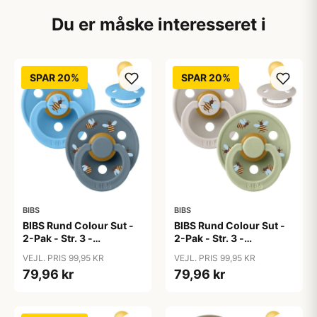
Du er måske interesseret i
SPAR 20%
SPAR 20%
BIBS
BIBS
BIBS Rund Colour Sut -
BIBS Rund Colour Sut -
2-Pak - Str. 3 -
2-Pak - Str. 3 -
Naturgummi -
Naturgummi -
VEJL. PRIS 99,95 KR
VEJL. PRIS 99,95 KR
Bumblebee Studio -
Bumblebee Studio -
79,96 kr
79,96 kr
Breeze Mix
Mushroom Mix