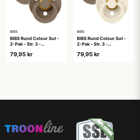
BIBS
BIBS
BIBS Rund Colour Sut -
BIBS Rund Colour Sut -
2-Pak - Str. 3 -
2-Pak - Str. 3 -
Naturgummi - Dark
Naturgummi - Dark
79,95 kr
79,95 kr
Oak/Dark Oak
Oak/Ivory