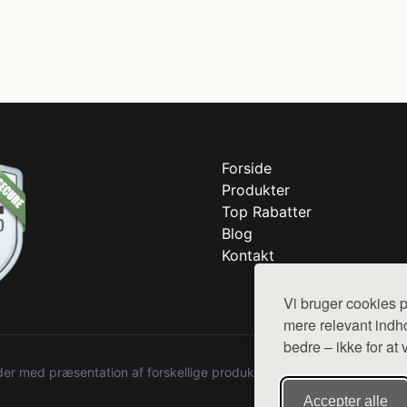
Forside
Produkter
Top Rabatter
Blog
Kontakt
Vi bruger cookies p
mere relevant indho
bedre – ikke for at 
r med præsentation af forskellige produkter fra diverse webshops. De
Accepter alle