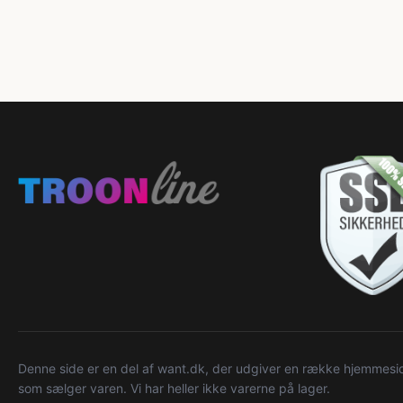
Denne side er en del af want.dk, der udgiver en række hjemmeside
som sælger varen. Vi har heller ikke varerne på lager.