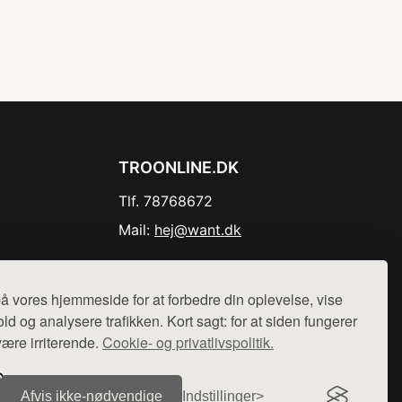
TROONLINE.DK
Tlf. 78768672
Mail:
hej@want.dk
Cookie- og privatlivspolitik
å vores hjemmeside for at forbedre din oplevelse, vise
ld og analysere trafikken. Kort sagt: for at siden fungerer
være irriterende.
Cookie- og privatlivspolitik.
r sælges ikke varer fra denne side - vi henviser til de shops,
Afvis ikke‑nødvendige
Indstillinger