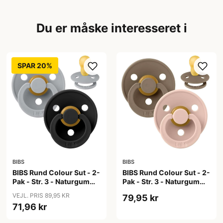
Du er måske interesseret i
SPAR 20%
BIBS
BIBS
BIBS Rund Colour Sut - 2-
BIBS Rund Colour Sut - 2-
Pak - Str. 3 - Naturgummi
Pak - Str. 3 - Naturgummi
- Cloud/Black
- Dark Oak/Blush
VEJL. PRIS 89,95 KR
79,95 kr
71,96 kr