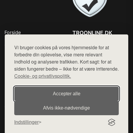
Forside
TROONLINE.DK
Produkter
Tlf. 78768672
Top Rabatter
Vi bruger cookies på vores hjemmeside for at
Mail:
hej@want.dk
Blog
forbedre din oplevelse, vise mere relevant
Kontakt
indhold og analysere trafikken. Kort sagt: for at
Cookie- og privatlivspolitik
siden fungerer bedre – ikke for at være irriterende.
Cookie- og privatlivspolitik.
Denne side er en del af want.dk, der udgiver en række
Accepter alle
hjemmesider med præsentation af forskellige produkter fra
diverse webshops. Der sælges ikke varer fra denne side - vi
Afvis ikke‑nødvendige
henviser til de shops, som sælger varen. Vi har heller ikke
varerne på lager.
Indstillinger
© 2026 troonline.dk. Alle rettigheder forbeholdes.