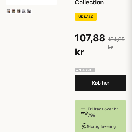
Collection
UDSALG
107,88
134,85
kr
kr
Køb her
Fri fragt over kr.
799
Hurtig levering