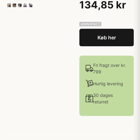
134,85 kr
Køb her
Fri fragt over kr.
799
Hurtig levering
30 dages
returret