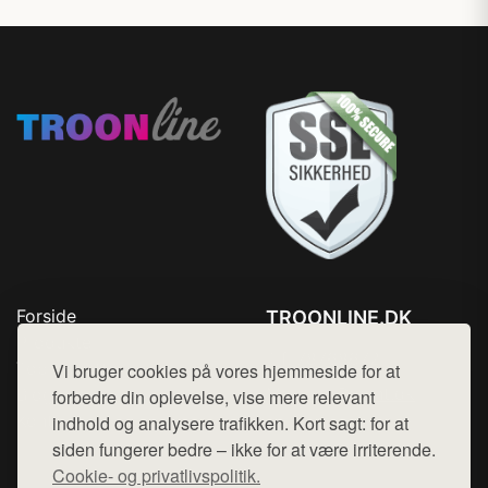
Forside
TROONLINE.DK
Produkter
Tlf. 78768672
Top Rabatter
Vi bruger cookies på vores hjemmeside for at
Mail:
hej@want.dk
Blog
forbedre din oplevelse, vise mere relevant
Kontakt
indhold og analysere trafikken. Kort sagt: for at
Cookie- og privatlivspolitik
siden fungerer bedre – ikke for at være irriterende.
Cookie- og privatlivspolitik.