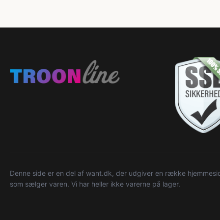
Denne side er en del af want.dk, der udgiver en række hjemmeside
som sælger varen. Vi har heller ikke varerne på lager.