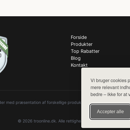
Forside
Produkter
Top Rabatter
Blog
Kontakt
Vi bruger cookies p
mere relevant indho
bedre – ikke for at 
r med præsentation af forskellige produkter fra diverse webshops. De
Accepter alle
© 2026 troonline.dk. Alle rettigheder forbeholdes.