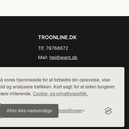
TROONLINE.DK
Tlf. 78768672
Mail:
hej@want.dk
Cookie- og privatlivspolitik
å vores hjemmeside for at forbedre din oplevelse, vise
ld og analysere trafikken. Kort sagt: for at siden fungerer
være irriterende.
Cookie- og privatlivspolitik.
r sælges ikke varer fra denne side - vi henviser til de shops,
Afvis ikke‑nødvendige
Indstillinger