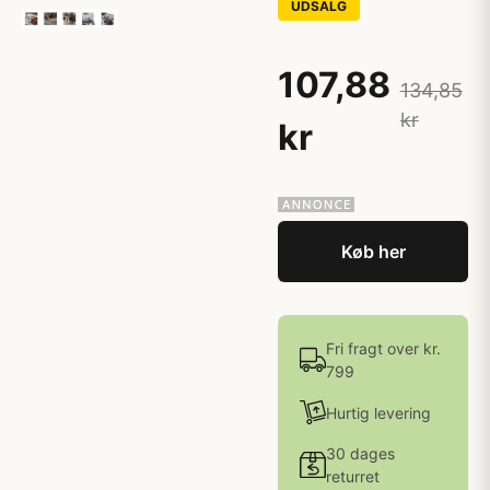
UDSALG
107,88
134,85
kr
kr
Køb her
Fri fragt over kr.
799
Hurtig levering
30 dages
returret