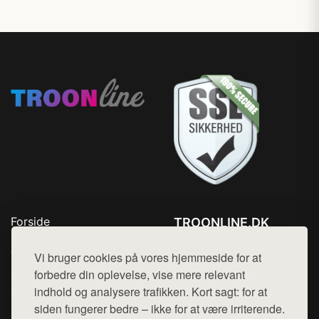
Forside
TROONLINE.DK
Produkter
Tlf. 78768672
Top Rabatter
Vi bruger cookies på vores hjemmeside for at
Mail:
hej@want.dk
Blog
forbedre din oplevelse, vise mere relevant
Kontakt
indhold og analysere trafikken. Kort sagt: for at
Cookie- og privatlivspolitik
siden fungerer bedre – ikke for at være irriterende.