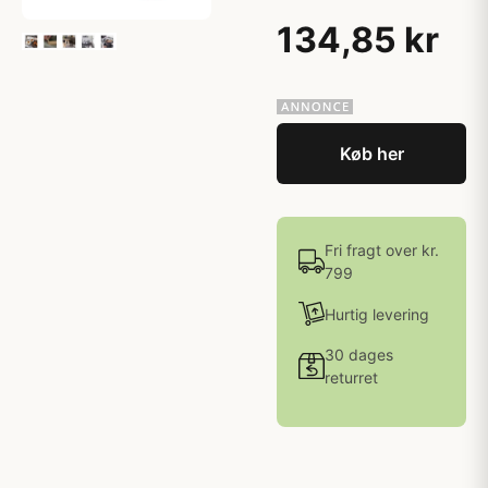
134,85 kr
Køb her
Fri fragt over kr.
799
Hurtig levering
30 dages
returret