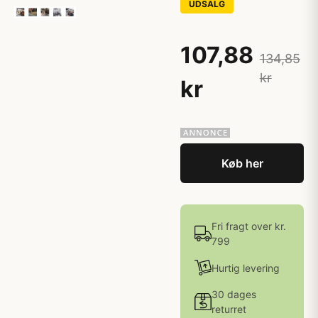
UDSALG
107,88
134,85
kr
kr
Køb her
Fri fragt over kr.
799
Hurtig levering
30 dages
returret