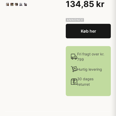
134,85 kr
Køb her
Fri fragt over kr.
799
Hurtig levering
30 dages
returret