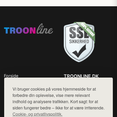
Forside
TROONLINE.DK
Produkter
Tlf. 78768672
Top Rabatter
Vi bruger cookies på vores hjemmeside for at
Mail:
hej@want.dk
Blog
forbedre din oplevelse, vise mere relevant
Kontakt
indhold og analysere trafikken. Kort sagt: for at
Cookie- og privatlivspolitik
siden fungerer bedre – ikke for at være irriterende.
Cookie- og privatlivspolitik.