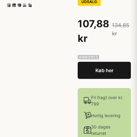
UDSALG
107,88
134,85
kr
kr
Køb her
Fri fragt over kr.
799
Hurtig levering
30 dages
returret