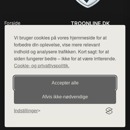
Forside
TROONLINE.DK
Produkter
Tlf. 78768672
Top Rabatter
Vi bruger cookies på vores hjemmeside for at
Mail:
hej@want.dk
Blog
forbedre din oplevelse, vise mere relevant
Kontakt
indhold og analysere trafikken. Kort sagt: for at
Cookie- og privatlivspolitik
siden fungerer bedre – ikke for at være irriterende.
Cookie- og privatlivspolitik.
Denne side er en del af want.dk, der udgiver en række
Accepter alle
hjemmesider med præsentation af forskellige produkter fra
diverse webshops. Der sælges ikke varer fra denne side - vi
Afvis ikke‑nødvendige
henviser til de shops, som sælger varen. Vi har heller ikke
varerne på lager.
Indstillinger
© 2026 troonline.dk. Alle rettigheder forbeholdes.