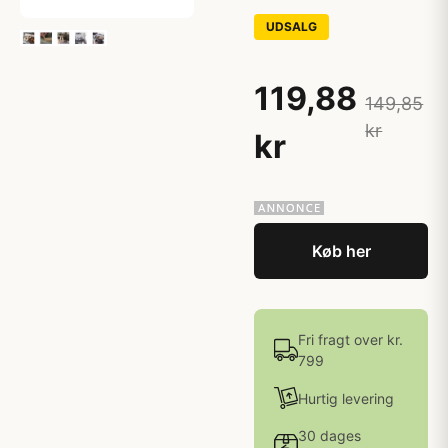
UDSALG
119,88
149,85
kr
kr
Køb her
Fri fragt over kr.
799
Hurtig levering
30 dages