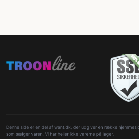
Denne side er en del af want.dk, der udgiver en række hjemmeside
som sælger varen. Vi har heller ikke varerne på lager.