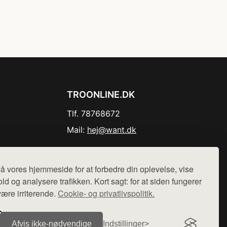
TROONLINE.DK
Tlf. 78768672
Mail:
hej@want.dk
Cookie- og privatlivspolitik
å vores hjemmeside for at forbedre din oplevelse, vise
ld og analysere trafikken. Kort sagt: for at siden fungerer
være irriterende.
Cookie- og privatlivspolitik.
r sælges ikke varer fra denne side - vi henviser til de shops,
Afvis ikke‑nødvendige
Indstillinger