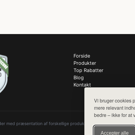
Forside
Produkter
Top Rabatter
Blog
Kontakt
Vi bruger cookies p
mere relevant indho
bedre – ikke for at 
r med præsentation af forskellige produkter fra diverse webshops. De
Accepter alle