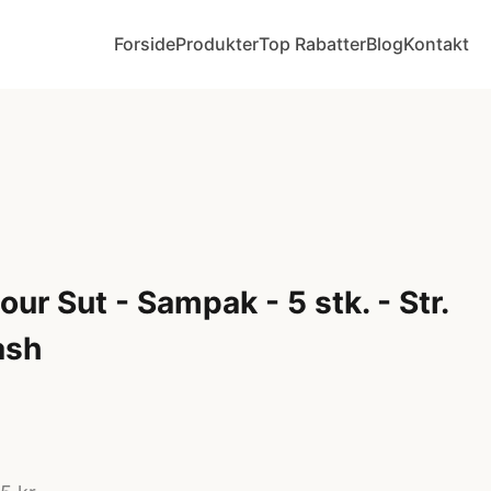
Forside
Produkter
Top Rabatter
Blog
Kontakt
ur Sut - Sampak - 5 stk. - Str.
ash