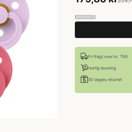
224,7
Fri fragt over kr. 799
Hurtig levering
30 dages returret