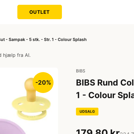
OUTLET
t - Sampak - 5 stk. - Str. 1 - Colour Splash
 hjælp fra AI.
BIBS
BIBS Rund Colo
-20%
1 - Colour Spl
UDSALG
179,80 kr