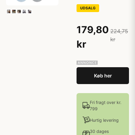
UDSALG
179,80
224,75
kr
kr
Køb her
Fri fragt over kr.
799
Hurtig levering
30 dages