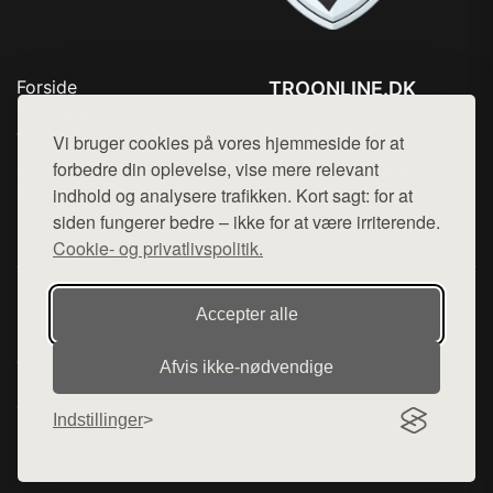
Forside
TROONLINE.DK
Produkter
Tlf. 78768672
Top Rabatter
Vi bruger cookies på vores hjemmeside for at
Mail:
hej@want.dk
Blog
forbedre din oplevelse, vise mere relevant
Kontakt
indhold og analysere trafikken. Kort sagt: for at
Cookie- og privatlivspolitik
siden fungerer bedre – ikke for at være irriterende.
Cookie- og privatlivspolitik.
Denne side er en del af want.dk, der udgiver en række
Accepter alle
hjemmesider med præsentation af forskellige produkter fra
diverse webshops. Der sælges ikke varer fra denne side - vi
Afvis ikke‑nødvendige
henviser til de shops, som sælger varen. Vi har heller ikke
varerne på lager.
Indstillinger
© 2026 troonline.dk. Alle rettigheder forbeholdes.