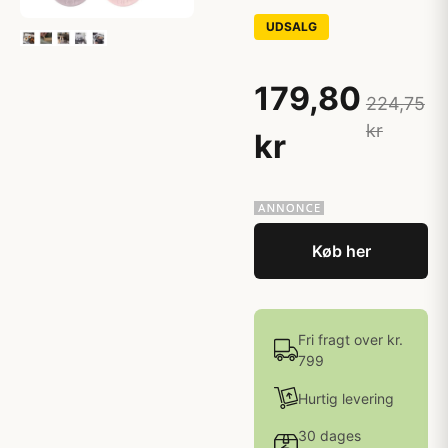
UDSALG
179,80
224,75
kr
kr
Køb her
Fri fragt over kr.
799
Hurtig levering
30 dages