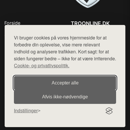
Forside
TROONLINE.DK
Produkter
Tlf. 78768672
Top Rabatter
Vi bruger cookies på vores hjemmeside for at
Mail:
hej@want.dk
Blog
forbedre din oplevelse, vise mere relevant
Kontakt
indhold og analysere trafikken. Kort sagt: for at
Cookie- og privatlivspolitik
siden fungerer bedre – ikke for at være irriterende.
Cookie- og privatlivspolitik.
Denne side er en del af want.dk, der udgiver en række
Accepter alle
hjemmesider med præsentation af forskellige produkter fra
diverse webshops. Der sælges ikke varer fra denne side - vi
Afvis ikke‑nødvendige
henviser til de shops, som sælger varen. Vi har heller ikke
varerne på lager.
Indstillinger
© 2026 troonline.dk. Alle rettigheder forbeholdes.