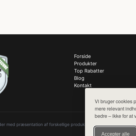
Forside
Produkter
Top Rabatter
Blog
Kontakt
Vi bruger cookies p
mere relevant indho
bedre – ikke for at 
r med præsentation af forskellige produkter fra diverse webshops. De
Accepter alle