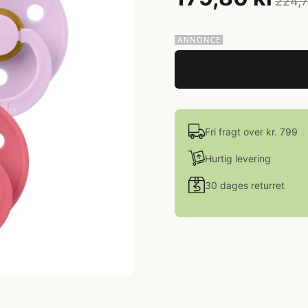
224,7
Fri fragt over kr. 799
Hurtig levering
30 dages returret