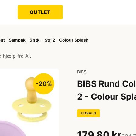
OUTLET
t - Sampak - 5 stk. - Str. 2 - Colour Splash
 hjælp fra AI.
BIBS
BIBS Rund Colo
-20%
2 - Colour Sp
UDSALG
179,80 kr