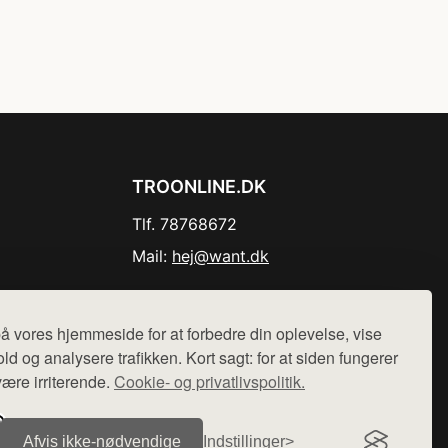
TROONLINE.DK
Tlf. 78768672
Mail:
hej@want.dk
Cookie- og privatlivspolitik
å vores hjemmeside for at forbedre din oplevelse, vise
ld og analysere trafikken. Kort sagt: for at siden fungerer
være irriterende.
Cookie- og privatlivspolitik.
r sælges ikke varer fra denne side - vi henviser til de shops,
Afvis ikke‑nødvendige
Indstillinger