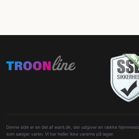
Denne side er en del af want.dk, der udgiver en række hjemmeside
som sælger varen. Vi har heller ikke varerne på lager.