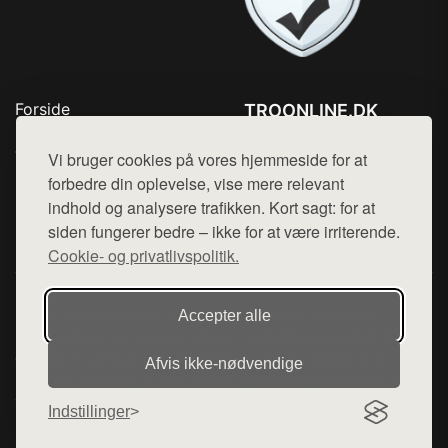
Forside
TROONLINE.DK
Produkter
Tlf. 78768672
Top Rabatter
Vi bruger cookies på vores hjemmeside for at
Mail:
hej@want.dk
Blog
forbedre din oplevelse, vise mere relevant
Kontakt
indhold og analysere trafikken. Kort sagt: for at
Cookie- og privatlivspolitik
siden fungerer bedre – ikke for at være irriterende.
Cookie- og privatlivspolitik.
Denne side er en del af want.dk, der udgiver en række
Accepter alle
hjemmesider med præsentation af forskellige produkter fra
diverse webshops. Der sælges ikke varer fra denne side - vi
Afvis ikke‑nødvendige
henviser til de shops, som sælger varen. Vi har heller ikke
varerne på lager.
Indstillinger
© 2026 troonline.dk. Alle rettigheder forbeholdes.