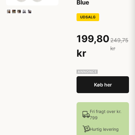
Blue
UDSALG
199,80
249,75
kr
kr
Køb her
Fri fragt over kr.
799
Hurtig levering