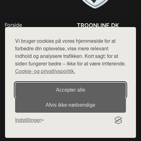
Forside
TROONLINE.DK
Produkter
Tlf. 78768672
Top Rabatter
Vi bruger cookies på vores hjemmeside for at
Mail:
hej@want.dk
Blog
forbedre din oplevelse, vise mere relevant
Kontakt
indhold og analysere trafikken. Kort sagt: for at
Cookie- og privatlivspolitik
siden fungerer bedre – ikke for at være irriterende.
Cookie- og privatlivspolitik.
Denne side er en del af want.dk, der udgiver en række
Accepter alle
hjemmesider med præsentation af forskellige produkter fra
diverse webshops. Der sælges ikke varer fra denne side - vi
Afvis ikke‑nødvendige
henviser til de shops, som sælger varen. Vi har heller ikke
varerne på lager.
Indstillinger
© 2026 troonline.dk. Alle rettigheder forbeholdes.