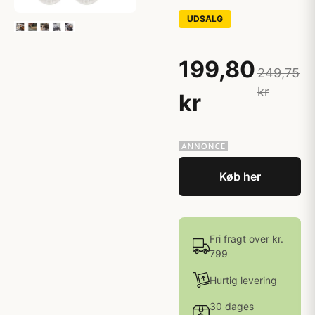
UDSALG
199,80
249,75
kr
kr
Køb her
Fri fragt over kr.
799
Hurtig levering
30 dages