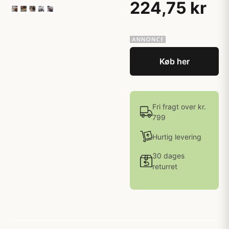
224,75 kr
Køb her
Fri fragt over kr.
799
Hurtig levering
30 dages
returret