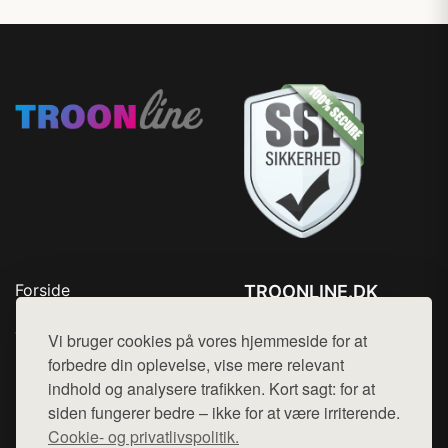
Forside
TROONLINE.DK
Produkter
Tlf. 78768672
Top Rabatter
Vi bruger cookies på vores hjemmeside for at
Mail:
hej@want.dk
Blog
forbedre din oplevelse, vise mere relevant
Kontakt
indhold og analysere trafikken. Kort sagt: for at
Cookie- og privatlivspolitik
siden fungerer bedre – ikke for at være irriterende.
Cookie- og privatlivspolitik.