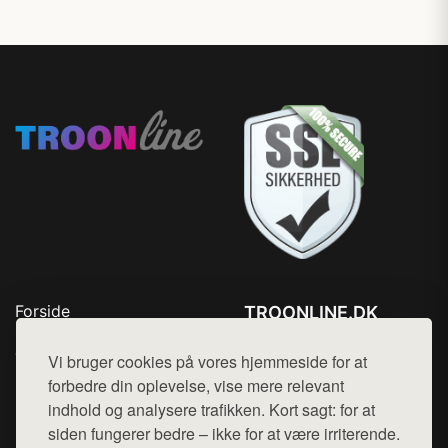
Forside
TROONLINE.DK
Produkter
Tlf. 78768672
Top Rabatter
Vi bruger cookies på vores hjemmeside for at
Mail:
hej@want.dk
Blog
forbedre din oplevelse, vise mere relevant
Kontakt
indhold og analysere trafikken. Kort sagt: for at
Cookie- og privatlivspolitik
siden fungerer bedre – ikke for at være irriterende.