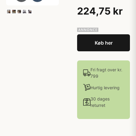
224,75 kr
Køb her
Fri fragt over kr.
799
Hurtig levering
30 dages
returret