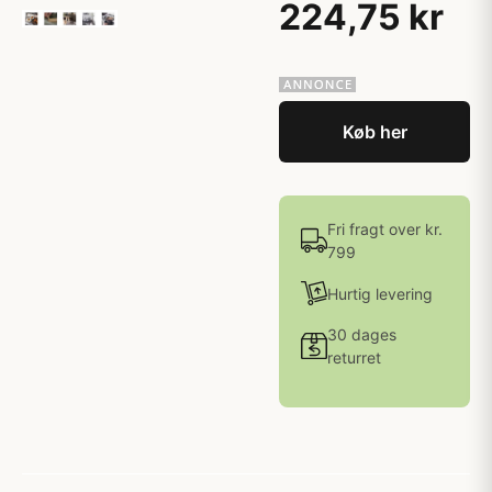
224,75 kr
Køb her
Fri fragt over kr.
799
Hurtig levering
30 dages
returret