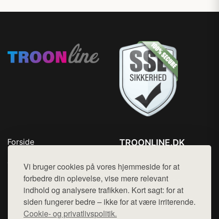
Forside
TROONLINE.DK
Produkter
Tlf. 78768672
Top Rabatter
Vi bruger cookies på vores hjemmeside for at
Mail:
hej@want.dk
Blog
forbedre din oplevelse, vise mere relevant
Kontakt
indhold og analysere trafikken. Kort sagt: for at
Cookie- og privatlivspolitik
siden fungerer bedre – ikke for at være irriterende.
Cookie- og privatlivspolitik.