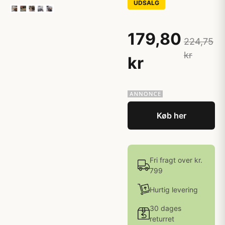
UDSALG
179,80
224,75
kr
kr
Køb her
Fri fragt over kr.
799
Hurtig levering
30 dages
returret