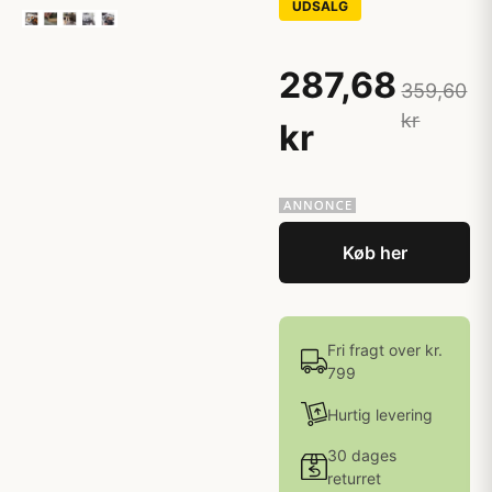
UDSALG
287,68
359,60
kr
kr
Køb her
Fri fragt over kr.
799
Hurtig levering
30 dages
returret