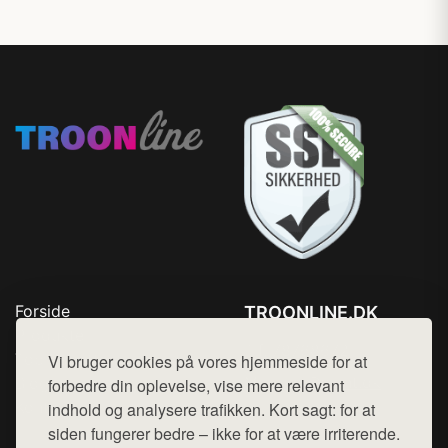
Forside
TROONLINE.DK
Produkter
Tlf. 78768672
Top Rabatter
Vi bruger cookies på vores hjemmeside for at
Mail:
hej@want.dk
Blog
forbedre din oplevelse, vise mere relevant
Kontakt
indhold og analysere trafikken. Kort sagt: for at
Cookie- og privatlivspolitik
siden fungerer bedre – ikke for at være irriterende.