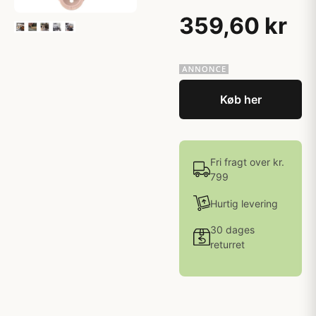
359,60 kr
Køb her
Fri fragt over kr.
799
Hurtig levering
30 dages
returret