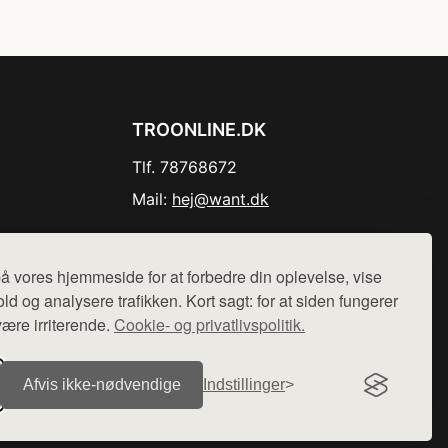
TROONLINE.DK
Tlf. 78768672
Mail:
hej@want.dk
Cookie- og privatlivspolitik
å vores hjemmeside for at forbedre din oplevelse, vise
ld og analysere trafikken. Kort sagt: for at siden fungerer
være irriterende.
Cookie- og privatlivspolitik.
r sælges ikke varer fra denne side - vi henviser til de shops,
Afvis ikke‑nødvendige
Indstillinger