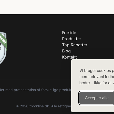
Forside
Produkter
Top Rabatter
Blog
Kontakt
Vi bruger cookies p
mere relevant indho
bedre – ikke for at 
r med præsentation af forskellige produkter fra diverse webshops. De
Accepter alle
© 2026 troonline.dk. Alle rettigheder forbeholdes.