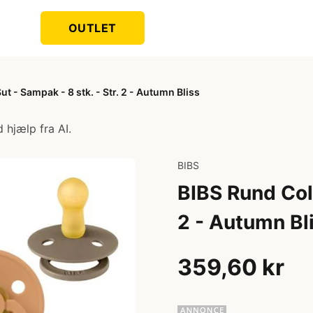
OUTLET
t - Sampak - 8 stk. - Str. 2 - Autumn Bliss
 hjælp fra AI.
BIBS
BIBS Rund Colo
2 - Autumn Bl
359,60 kr