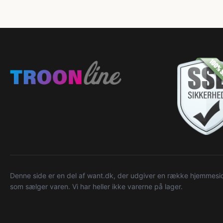
Denne side er en del af want.dk, der udgiver en række hjemmeside
som sælger varen. Vi har heller ikke varerne på lager.