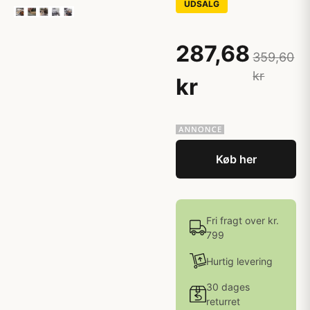
UDSALG
287,68
359,60
kr
kr
Køb her
Fri fragt over kr.
799
Hurtig levering
30 dages
returret