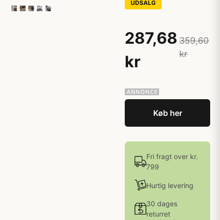
UDSALG
287,68
359,60
kr
kr
Køb her
Fri fragt over kr.
799
Hurtig levering
30 dages
returret