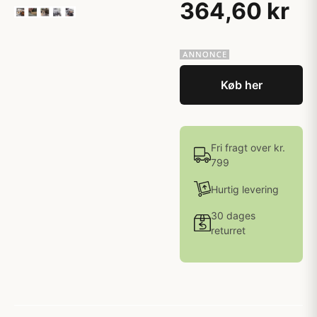
364,60 kr
Køb her
Fri fragt over kr.
799
Hurtig levering
30 dages
returret