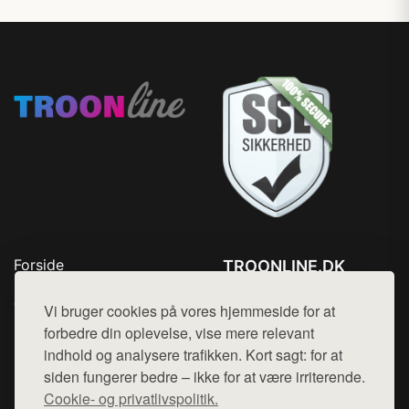
Forside
TROONLINE.DK
Produkter
Tlf. 78768672
Top Rabatter
Vi bruger cookies på vores hjemmeside for at
Mail:
hej@want.dk
Blog
forbedre din oplevelse, vise mere relevant
Kontakt
indhold og analysere trafikken. Kort sagt: for at
Cookie- og privatlivspolitik
siden fungerer bedre – ikke for at være irriterende.
Cookie- og privatlivspolitik.