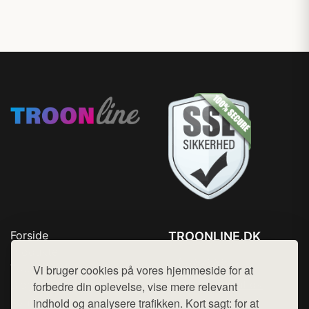
Forside
TROONLINE.DK
Produkter
Tlf. 78768672
Top Rabatter
Vi bruger cookies på vores hjemmeside for at
Mail:
hej@want.dk
Blog
forbedre din oplevelse, vise mere relevant
Kontakt
indhold og analysere trafikken. Kort sagt: for at