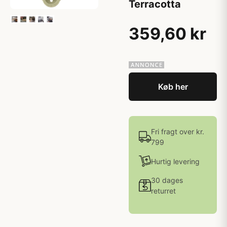
Terracotta
359,60 kr
Køb her
Fri fragt over kr.
799
Hurtig levering
30 dages
returret