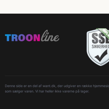
Denne side er en del af want.dk, der udgiver en række hjemmeside
som sælger varen. Vi har heller ikke varerne på lager.