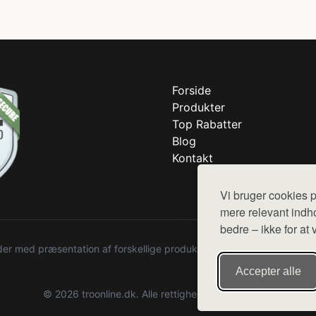
Forside
Produkter
Top Rabatter
Blog
Kontakt
Vi bruger cookies p
mere relevant indho
bedre – ikke for at 
r med præsentation af forskellige produkter fra diverse webshops. De
Accepter alle
© 2026 troonline.dk. Alle rettigheder forbeholdes.