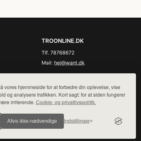
TROONLINE.DK
Tlf. 78768672
Mail:
hej@want.dk
Cookie- og privatlivspolitik
å vores hjemmeside for at forbedre din oplevelse, vise
ld og analysere trafikken. Kort sagt: for at siden fungerer
være irriterende.
Cookie- og privatlivspolitik.
r sælges ikke varer fra denne side - vi henviser til de shops,
Afvis ikke‑nødvendige
Indstillinger