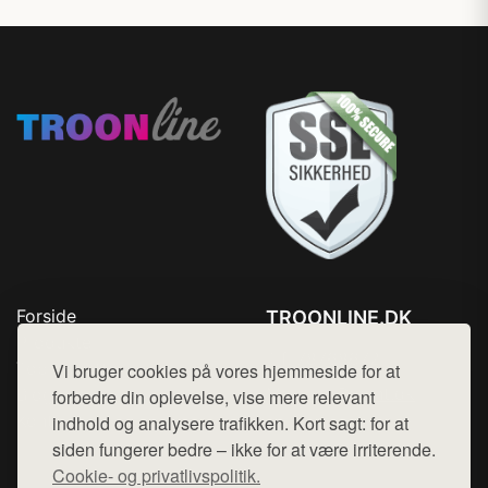
Forside
TROONLINE.DK
Produkter
Tlf. 78768672
Top Rabatter
Vi bruger cookies på vores hjemmeside for at
Mail:
hej@want.dk
Blog
forbedre din oplevelse, vise mere relevant
Kontakt
indhold og analysere trafikken. Kort sagt: for at
Cookie- og privatlivspolitik
siden fungerer bedre – ikke for at være irriterende.
Cookie- og privatlivspolitik.