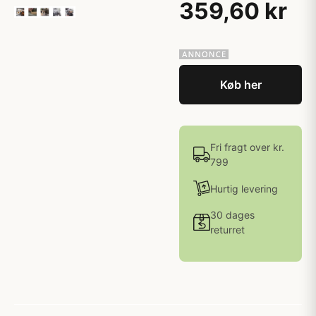
359,60 kr
Køb her
Fri fragt over kr.
799
Hurtig levering
30 dages
returret