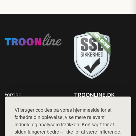
Forside
TROONLINE.DK
Produkter
Tlf. 78768672
Top Rabatter
Vi bruger cookies på vores hjemmeside for at
Mail:
hej@want.dk
Blog
forbedre din oplevelse, vise mere relevant
Kontakt
indhold og analysere trafikken. Kort sagt: for at
Cookie- og privatlivspolitik
siden fungerer bedre – ikke for at være irriterende.