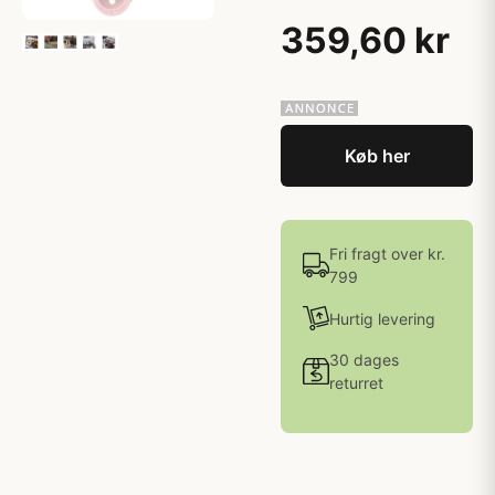
359,60 kr
Køb her
Fri fragt over kr.
799
Hurtig levering
30 dages
returret